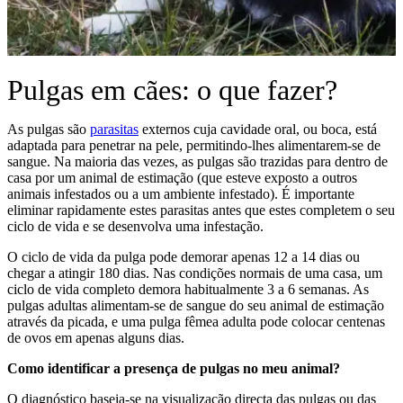
Pulgas em cães: o que fazer?
As pulgas são
parasitas
externos cuja cavidade oral, ou boca, está
adaptada para penetrar na pele, permitindo-lhes alimentarem-se de
sangue. Na maioria das vezes, as pulgas são trazidas para dentro de
casa por um animal de estimação (que esteve exposto a outros
animais infestados ou a um ambiente infestado). É importante
eliminar rapidamente estes parasitas antes que estes completem o seu
ciclo de vida e se desenvolva uma infestação.
O ciclo de vida da pulga pode demorar apenas 12 a 14 dias ou
chegar a atingir 180 dias. Nas condições normais de uma casa, um
ciclo de vida completo demora habitualmente 3 a 6 semanas. As
pulgas adultas alimentam-se de sangue do seu animal de estimação
através da picada, e uma pulga fêmea adulta pode colocar centenas
de ovos em apenas alguns dias.
Como identificar a presença de pulgas no meu animal?
O diagnóstico baseia-se na visualização directa das pulgas ou das