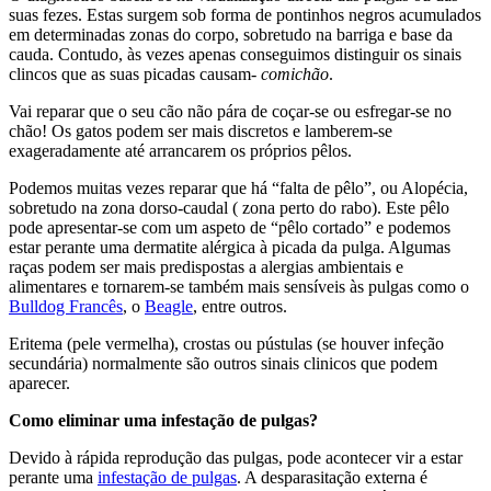
suas fezes. Estas surgem sob forma de pontinhos negros acumulados
em determinadas zonas do corpo, sobretudo na barriga e base da
cauda. Contudo, às vezes apenas conseguimos distinguir os sinais
clincos que as suas picadas causam-
comichão
.
Vai reparar que o seu cão não pára de coçar-se ou esfregar-se no
chão! Os gatos podem ser mais discretos e lamberem-se
exageradamente até arrancarem os próprios pêlos.
Podemos muitas vezes reparar que há “falta de pêlo”, ou Alopécia,
sobretudo na zona dorso-caudal ( zona perto do rabo). Este pêlo
pode apresentar-se com um aspeto de “pêlo cortado” e podemos
estar perante uma dermatite alérgica à picada da pulga. Algumas
raças podem ser mais predispostas a alergias ambientais e
alimentares e tornarem-se também mais sensíveis às pulgas como o
Bulldog Francês
, o
Beagle
, entre outros.
Eritema (pele vermelha), crostas ou pústulas (se houver infeção
secundária) normalmente são outros sinais clinicos que podem
aparecer.
Como eliminar uma infestação de pulgas?
Devido à rápida reprodução das pulgas, pode acontecer vir a estar
perante uma
infestação de pulgas
. A desparasitação externa é