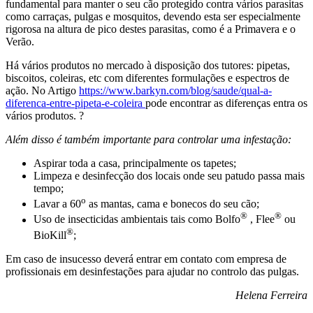
fundamental para manter o seu cão protegido contra vários parasitas
como carraças, pulgas e mosquitos, devendo esta ser especialmente
rigorosa na altura de pico destes parasitas, como é a Primavera e o
Verão.
Há vários produtos no mercado à disposição dos tutores: pipetas,
biscoitos, coleiras, etc com diferentes formulações e espectros de
ação. No Artigo
https://www.barkyn.com/blog/saude/qual-a-
diferenca-entre-pipeta-e-coleira
pode encontrar as diferenças entra os
vários produtos. ?
Além disso é também importante para controlar uma infestação:
Aspirar toda a casa, principalmente os tapetes;
Limpeza e desinfecção dos locais onde seu patudo passa mais
tempo;
o
Lavar a 60
as mantas, cama e bonecos do seu cão;
®
®
Uso de insecticidas ambientais tais como Bolfo
, Flee
ou
®
BioKill
;
Em caso de insucesso deverá entrar em contato com empresa de
profissionais em desinfestações para ajudar no controlo das pulgas.
Helena Ferreira