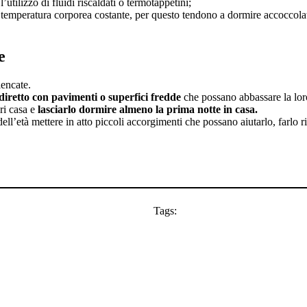
tilizzo di fluidi riscaldati o termotappetini;
temperatura corporea costante, per questo tendono a dormire accoccolati l
e
encate.
 diretto con pavimenti o superfici fredde
che possano abbassare la lor
ori casa e
lasciarlo dormire almeno la prima notte in casa.
ell’età mettere in atto piccoli accorgimenti che possano aiutarlo, farlo ri
Tags: