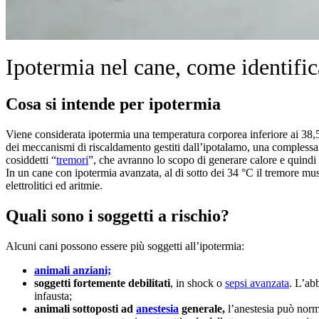
Ipotermia nel cane, come identific
Cosa si intende per ipotermia
Viene considerata ipotermia una temperatura corporea inferiore ai 38,5
dei meccanismi di riscaldamento gestiti dall’ipotalamo, una complessa s
cosiddetti “
tremori
”, che avranno lo scopo di generare calore e quindi 
In un cane con ipotermia avanzata, al di sotto dei 34 °C il tremore mus
elettrolitici ed aritmie.
Quali sono i soggetti a rischio?
Alcuni cani possono essere più soggetti all’ipotermia:
animali anziani;
soggetti fortemente debilitati
, in shock o
sepsi avanzata
. L’ab
infausta;
animali sottoposti ad
anestesia
generale,
l’anestesia può norm