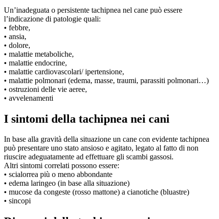
Un’inadeguata o persistente tachipnea nel cane può essere
l’indicazione di patologie quali:
• febbre,
• ansia,
• dolore,
• malattie metaboliche,
• malattie endocrine,
• malattie cardiovascolari/ ipertensione,
• malattie polmonari (edema, masse, traumi, parassiti polmonari…)
• ostruzioni delle vie aeree,
• avvelenamenti
I sintomi della tachipnea nei cani
In base alla gravità della situazione un cane con evidente tachipnea
può presentare uno stato ansioso e agitato, legato al fatto di non
riuscire adeguatamente ad effettuare gli scambi gassosi.
Altri sintomi correlati possono essere:
• scialorrea più o meno abbondante
• edema laringeo (in base alla situazione)
• mucose da congeste (rosso mattone) a cianotiche (bluastre)
• sincopi