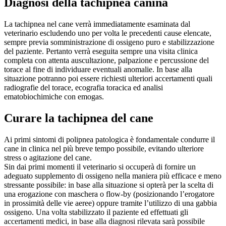
Diagnosi della tachipnea canina
La tachipnea nel cane verrà immediatamente esaminata dal
veterinario escludendo uno per volta le precedenti cause elencate,
sempre previa somministrazione di ossigeno puro e stabilizzazione
del paziente. Pertanto verrà eseguita sempre una visita clinica
completa con attenta auscultazione, palpazione e percussione del
torace al fine di individuare eventuali anomalie. In base alla
situazione potranno poi essere richiesti ulteriori accertamenti quali
radiografie del torace, ecografia toracica ed analisi
ematobiochimiche con emogas.
Curare la tachipnea del cane
Ai primi sintomi di polipnea patologica è fondamentale condurre il
cane in clinica nel più breve tempo possibile, evitando ulteriore
stress o agitazione del cane.
Sin dai primi momenti il veterinario si occuperà di fornire un
adeguato supplemento di ossigeno nella maniera più efficace e meno
stressante possibile: in base alla situazione si opterà per la scelta di
una erogazione con maschera o flow-by (posizionando l’erogatore
in prossimità delle vie aeree) oppure tramite l’utilizzo di una gabbia
ossigeno. Una volta stabilizzato il paziente ed effettuati gli
accertamenti medici, in base alla diagnosi rilevata sarà possibile