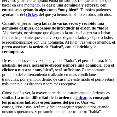
nervioso y tarde o temprano emita un ladrido. Lo que tenemos que
hacer en este momento, es
darle una gominola y reforzar con
entusiasmo gritando algo como “muy bien”
. También podemos
ayudarnos del
clicker
, del que ya hemos hablado en otros artículos.
Cuando el perro haya ladrado varias veces y recibido una
gominola después, debemos de introducir la orden de “ladra”
.
Al principio, no siempre que digamos la orden el perro va a ladrar.
Pero es importante que cada vez que digamos ladra y el perro ladre,
le recompensamos con una gominola. Al final, tras varios intentos,
el
perro asociará la orden de “ladra”, con el ladrido y la
recompensa.
De este modo, cada vez que digamos “ladra”, el perro ladrará. Más
adelante,
no será necesario ofrecer siempre una gominola, con el
clicker o nuestro “muy bien”, será suficiente.
Es importante al
principio del entrenamiento realizarlo en unas condiciones
tranquilas, por ejemplo, dentro de casa. De este modo el perro estará
más atento a las órdenes y será más receptivo.
Cómo podéis ver, la mayor parte del adiestramiento de órdenes es
similar.
La única dificultad de la orden de
ladrar
, es conseguir
los primeros ladridos espontáneos del perro
. Una vez
conseguidos estos, será muy fácil conseguir reproducirlos cuando
nosotros queramos, y presumir de que nuestro perro “habla”.