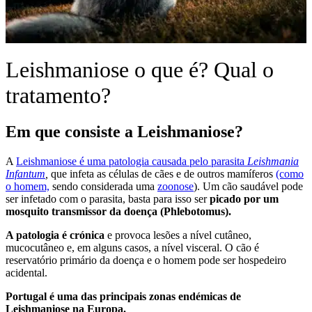
Leishmaniose o que é? Qual o
tratamento?
Em que consiste a Leishmaniose?
A
Leishmaniose é uma patologia causada pelo parasita
Leishmania
Infantum
,
que infeta as células de cães e de outros mamíferos
(como
o homem,
sendo considerada uma
zoonose
). Um cão saudável pode
ser infetado com o parasita, basta para isso ser
picado por um
mosquito transmissor da doença (Phlebotomus).
A patologia é crónica
e provoca lesões a nível cutâneo,
mucocutâneo e, em alguns casos, a nível visceral. O cão é
reservatório primário da doença e o homem pode ser hospedeiro
acidental.
Portugal é uma das principais zonas endémicas de
Leishmaniose na Europa.