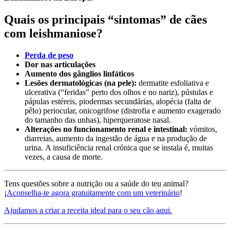
Quais os principais “sintomas” de cães
com leishmaniose?
Perda de peso
Dor nas articulações
Aumento dos gânglios linfáticos
Lesões dermatológicas (na pele):
dermatite esfoliativa e
ulcerativa (“feridas” perto dos olhos e no nariz), pústulas e
pápulas estéreis, piodermas secundárias, alopécia (falta de
pêlo) periocular, onicogrifose (distrofia e aumento exagerado
do tamanho das unhas), hiperqueratose nasal.
Alterações no funcionamento renal e intestinal:
vómitos
,
diarreias
,
aumento da ingestão de água e na produção de
urina
.
A insuficiência renal crónica que se instala é, muitas
vezes, a causa de morte.
Tens questões sobre a nutrição ou a saúde do teu animal?
¡
Aconselha-te agora gratuitamente com um veterinário
!
Ajudamos a criar a receita ideal para o seu cão aqui.