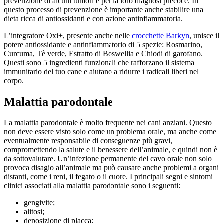
prevenzione di alcuni tumori e per la loro diagnosi precoce. In
questo processo di prevenzione è importante anche stabilire una
dieta ricca di antiossidanti e con azione antinfiammatoria.
L’integratore Oxi+, presente anche nelle
crocchette Barkyn
, unisce il
potere antiossidante e antinfiammatorio di 5 spezie: Rosmarino,
Curcuma, Tè verde, Estratto di Boswellia e Chiodi di garofano.
Questi sono 5 ingredienti funzionali che rafforzano il sistema
immunitario del tuo cane e aiutano a ridurre i radicali liberi nel
corpo.
Malattia parodontale
La malattia parodontale è molto frequente nei cani anziani. Questo
non deve essere visto solo come un problema orale, ma anche come
eventualmente responsabile di conseguenze più gravi,
compromettendo la salute e il benessere dell’animale, e quindi non è
da sottovalutare. Un’infezione permanente del cavo orale non solo
provoca disagio all’animale ma può causare anche problemi a organi
distanti, come i reni, il fegato o il cuore. I principali segni e sintomi
clinici associati alla malattia parodontale sono i seguenti:
gengivite;
alitosi;
deposizione di placca;