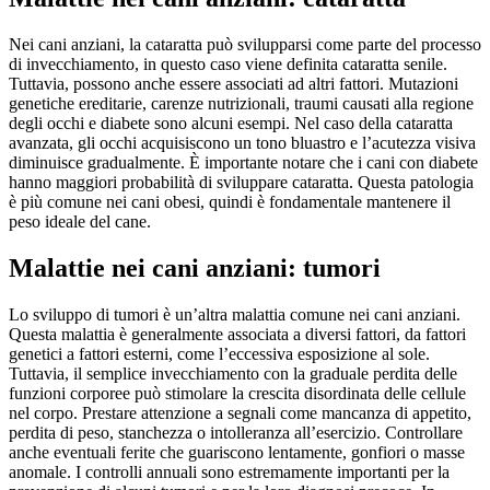
Nei cani anziani, la cataratta può svilupparsi come parte del processo
di invecchiamento, in questo caso viene definita cataratta senile.
Tuttavia, possono anche essere associati ad altri fattori. Mutazioni
genetiche ereditarie, carenze nutrizionali, traumi causati alla regione
degli occhi e diabete sono alcuni esempi. Nel caso della cataratta
avanzata, gli occhi acquisiscono un tono bluastro e l’acutezza visiva
diminuisce gradualmente. È importante notare che i cani con diabete
hanno maggiori probabilità di sviluppare cataratta. Questa patologia
è più comune nei cani obesi, quindi è fondamentale mantenere il
peso ideale del cane.
Malattie nei cani anziani: tumori
Lo sviluppo di tumori è un’altra malattia comune nei cani anziani.
Questa malattia è generalmente associata a diversi fattori, da fattori
genetici a fattori esterni, come l’eccessiva esposizione al sole.
Tuttavia, il semplice invecchiamento con la graduale perdita delle
funzioni corporee può stimolare la crescita disordinata delle cellule
nel corpo. Prestare attenzione a segnali come mancanza di appetito,
perdita di peso, stanchezza o intolleranza all’esercizio. Controllare
anche eventuali ferite che guariscono lentamente, gonfiori o masse
anomale. I controlli annuali sono estremamente importanti per la