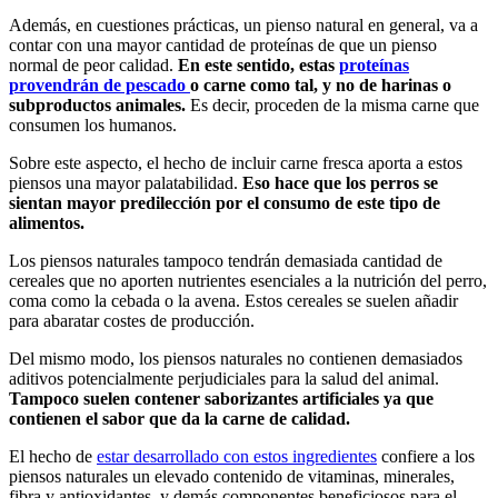
Además, en cuestiones prácticas, un pienso natural en general, va a
contar con una mayor cantidad de proteínas de que un pienso
normal de peor calidad.
En este sentido, estas
proteínas
provendrán de pescado
o carne como tal, y no de harinas o
subproductos animales.
Es decir, proceden de la misma carne que
consumen los humanos.
Sobre este aspecto, el hecho de incluir carne fresca aporta a estos
piensos una mayor palatabilidad.
Eso hace que los perros se
sientan mayor predilección por el consumo de este tipo de
alimentos.
Los piensos naturales tampoco tendrán demasiada cantidad de
cereales que no aporten nutrientes esenciales a la nutrición del perro,
coma como la cebada o la avena. Estos cereales se suelen añadir
para abaratar costes de producción.
Del mismo modo, los piensos naturales no contienen demasiados
aditivos potencialmente perjudiciales para la salud del animal.
Tampoco suelen contener saborizantes artificiales ya que
contienen el sabor que da la carne de calidad.
El hecho de
estar desarrollado con estos ingredientes
confiere a los
piensos naturales un elevado contenido de vitaminas, minerales,
fibra y antioxidantes, y demás componentes beneficiosos para el