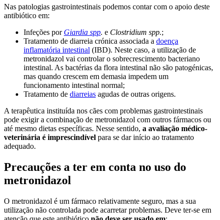
Nas patologias gastrointestinais podemos contar com o apoio deste
antibiótico em:
Infeções por
Giardia spp
.
e
Clostridium spp.
;
Tratamento de diarreia crónica associada a
doença
inflamatória intestinal
(IBD). Neste caso, a utilização de
metronidazol vai controlar o sobrecrescimento bacteriano
intestinal. As bactérias da flora intestinal não são patogénicas,
mas quando crescem em demasia impedem um
funcionamento intestinal normal;
Tratamento de
diarreias
agudas de outras origens.
A terapêutica instituída nos cães com problemas gastrointestinais
pode exigir a combinação de metronidazol com outros fármacos ou
até mesmo dietas específicas. Nesse sentido,
a avaliação médico-
veterinária é imprescindível
para se dar início ao tratamento
adequado.
Precauções a ter em conta no uso do
metronidazol
O metronidazol é um fármaco relativamente seguro, mas a sua
utilização não controlada pode acarretar problemas. Deve ter-se em
atenção que este antibiótico
não deve ser usado em
: