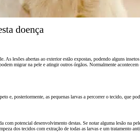
esta doença
le. As lesões abertas ao exterior estão expostas, podendo alguns inset
e podem migrar na pele e atingir outros órgãos. Normalmente acontecem e
eto e, posteriormente, as pequenas larvas a percorrer o tecido, que po
rida com potencial desenvolvimento destas. Se notar alguma lesão na p
impeza dos tecidos com extração de todas as larvas e um tratamento anti