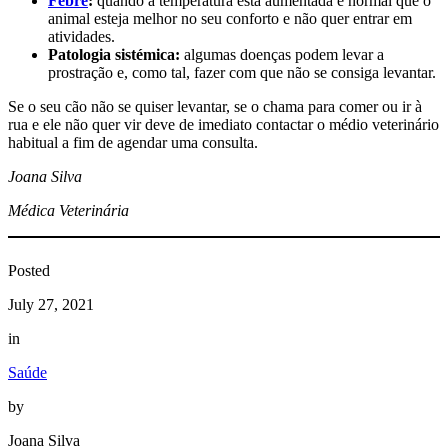
Febre
:
quando a temperatura está aumentada é normal que o
animal esteja melhor no seu conforto e não quer entrar em
atividades.
Patologia sistémica:
algumas doenças podem levar a
prostração e, como tal, fazer com que não se consiga levantar.
Se o seu cão não se quiser levantar, se o chama para comer ou ir à
rua e ele não quer vir deve de imediato contactar o médio veterinário
habitual a fim de agendar uma consulta.
Joana Silva
Médica Veterinária
Posted
July 27, 2021
in
Saúde
by
Joana Silva