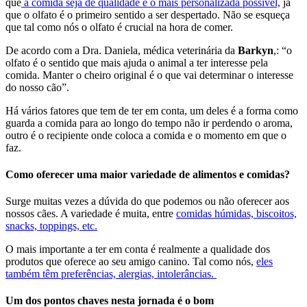
que
a comida seja de qualidade e o mais personalizada possível,
já
que o olfato é o primeiro sentido a ser despertado. Não se esqueça
que tal como nós o olfato é crucial na hora de comer.
De acordo com a Dra. Daniela, médica veterinária da
Barkyn
,: “o
olfato é o sentido que mais ajuda o animal a ter interesse pela
comida. Manter o cheiro original é o que vai determinar o interesse
do nosso cão”.
Há vários fatores que tem de ter em conta, um deles é a forma como
guarda a comida para ao longo do tempo não ir perdendo o aroma,
outro é o recipiente onde coloca a comida e o momento em que o
faz.
Como oferecer uma maior variedade de alimentos e comidas?
Surge muitas vezes a dúvida do que podemos ou não oferecer aos
nossos cães. A variedade é muita, entre
comidas húmidas, biscoitos,
snacks, toppings, etc.
O mais importante a ter em conta é realmente a qualidade dos
produtos que oferece ao seu amigo canino. Tal como nós,
eles
também têm preferências, alergias, intolerâncias.
Um dos pontos chaves nesta jornada é o bom