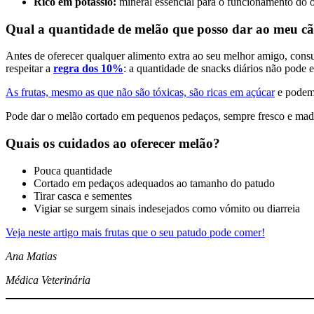
Rico em potássio:
mineral essencial para o funcionamento do 
Qual a quantidade de melão que posso dar ao meu c
Antes de oferecer qualquer alimento extra ao seu melhor amigo, consul
respeitar a
regra dos 10%
: a quantidade de snacks diários não pode 
As frutas, mesmo as que não são tóxicas, são ricas em açúcar
e podem 
Pode dar o melão cortado em pequenos pedaços, sempre fresco e mad
Quais os cuidados ao oferecer melão?
Pouca quantidade
Cortado em pedaços adequados ao tamanho do patudo
Tirar casca e sementes
Vigiar se surgem sinais indesejados como vómito ou diarreia
Veja neste artigo mais frutas que o seu patudo pode comer!
Ana Matias
Médica Veterinária