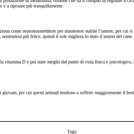
 la produzione di melatonina, ormone che ha il compito di regolare il ci
o e a riposare più tranquillamente.
ona come neurotrasmettitore per mantenere stabile l’umore, per cui si tra
 sentendosi più felice, quindi il sole migliora lo stato d’animo del cane.
r la vitamina D e per stare meglio dal punto di vista fisico e psicologic
ni giovani, per cui questi animali tendono a soffrire maggiormente il fred
Tags: