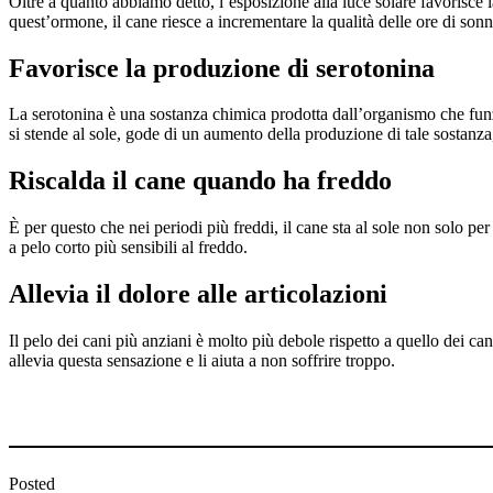
Oltre a quanto abbiamo detto, l’esposizione alla luce solare favorisce
quest’ormone, il cane riesce a incrementare la qualità delle ore di sonn
Favorisce la produzione di serotonina
La serotonina è una sostanza chimica prodotta dall’organismo che funzi
si stende al sole, gode di un aumento della produzione di tale sostanza,
Riscalda il cane quando ha freddo
È per questo che nei periodi più freddi, il cane sta al sole non solo pe
a pelo corto più sensibili al freddo.
Allevia il dolore alle articolazioni
Il pelo dei cani più anziani è molto più debole rispetto a quello dei ca
allevia questa sensazione e li aiuta a non soffrire troppo.
Posted