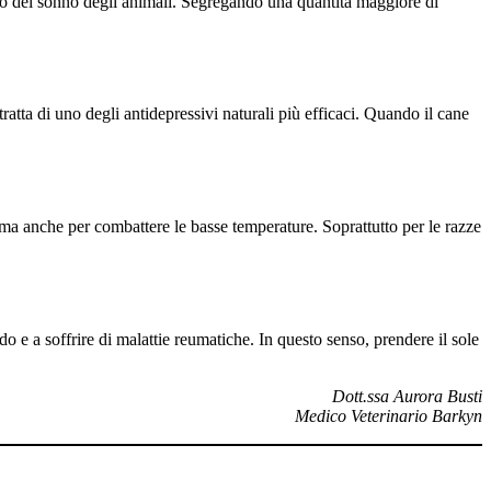
clo del sonno degli animali. Segregando una quantità maggiore di
tta di uno degli antidepressivi naturali più efficaci. Quando il cane
o, ma anche per combattere le basse temperature. Soprattutto per le razze
do e a soffrire di malattie reumatiche. In questo senso, prendere il sole
Dott.ssa Aurora Busti
Medico Veterinario Barkyn