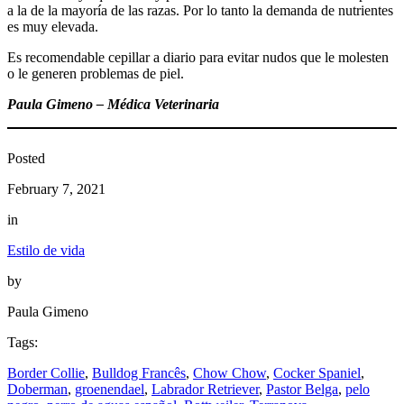
a la de la mayoría de las razas. Por lo tanto la demanda de nutrientes
es muy elevada.
Es recomendable cepillar a diario para evitar nudos que le molesten
o le generen problemas de piel.
Paula Gimeno – Médica Veterinaria
Posted
February 7, 2021
in
Estilo de vida
by
Paula Gimeno
Tags:
Border Collie
, 
Bulldog Francês
, 
Chow Chow
, 
Cocker Spaniel
, 
Doberman
, 
groenendael
, 
Labrador Retriever
, 
Pastor Belga
, 
pelo