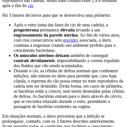
reprodutivo das cadelas, sendo mais comum entre 2 a 8 semanas
após o fim do
cio
.
Há 3 fatores decisivos para que se desenvolva uma piómetra:
Após o estro (uma das fases do cio de uma cadela), a
progesterona
permanece
elevada
levando a um
engrossamento da parede uterina
. Ao fim de vários anos,
com cios consecutivos sem
gravidez
associada, o útero
continua a engrossar criando um ambiente perfeito para o
crescimento bacteriano.
Os músculos uterinos deixam
também de conseguir
contrair devidamente
, impossibilitando a correta expulsão
dos fluídos que vão sendo acumulados.
Durante o cio, as células de defesa normais que combatem
infeções, não entram no útero para permitir que, caso haja
cópula, o esperma do cão possa entrar no trato reprodutivo da
cadela sem ser destruído. Desta forma, em casos de piómetra,
as bactérias estão a crescer, sem serem destruídas pelas células
de defesa. As bactérias entram para o útero através do cérvix,
que se encontra relaxado durante o estro, permitindo a
passagem de bactérias existentes na vagina.
Em situações normais, o útero preveniria que a infeção se
prolongasse, contudo, com os 3 fatores descritos anteriormente,
ficam reunidas todas as condições que facilitam o crescimento