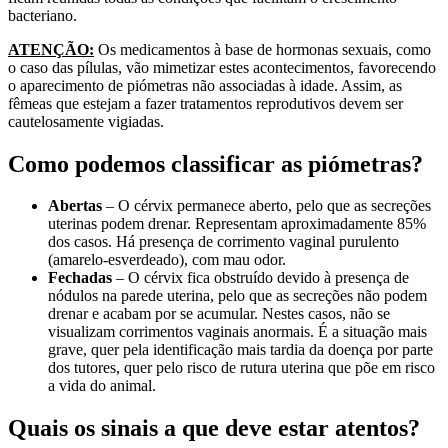
bacteriano.
ATENÇÃO:
Os medicamentos à base de hormonas sexuais, como
o caso das pílulas, vão mimetizar estes acontecimentos, favorecendo
o aparecimento de piómetras não associadas à idade. Assim, as
fêmeas que estejam a fazer tratamentos reprodutivos devem ser
cautelosamente vigiadas.
Como podemos classificar as piómetras?
Abertas
– O cérvix permanece aberto, pelo que as secreções
uterinas podem drenar. Representam aproximadamente 85%
dos casos. Há presença de corrimento vaginal purulento
(amarelo-esverdeado), com mau odor.
Fechadas
– O cérvix fica obstruído devido à presença de
nódulos na parede uterina, pelo que as secreções não podem
drenar e acabam por se acumular. Nestes casos, não se
visualizam corrimentos vaginais anormais. É a situação mais
grave, quer pela identificação mais tardia da doença por parte
dos tutores, quer pelo risco de rutura uterina que põe em risco
a vida do animal.
Quais os sinais a que deve estar atentos?