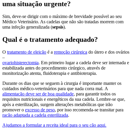
uma situação urgente?
Sim, deve-se dirigir com o máximo de brevidade possível ao seu
Médico Veterinário. As cadelas que não são tratadas morrem com
uma infeção generalizada (
sepsis
).
Qual é o tratamento adequado?
O
tratamento de eleição
é a
remoção cirúrgica
do útero e dos ovários
–
ovariohisterectomia
. Em primeiro lugar a cadela deve ser internada e
estabilizada antes do procedimento cirúrgico, através de
monitorização atenta, fluidoterapia e antibioterapia.
Durante os dias que se seguem à cirurgia é importante manter os
cuidados médico-veterinários para que nada corra mal. A
alimentação deve ser de boa qualidade
, para garantir todos os
requisitos nutricionais e energéticos da sua cadela. Lembre-se que,
após a esterilização, surgem alterações metabólicas que irão
promover o
excesso de peso
, por isso recomenda-se transitar para
ração adaptada a cadela esterilizada
.
Ajudamos a formular a receita ideal para o seu cão aqui.