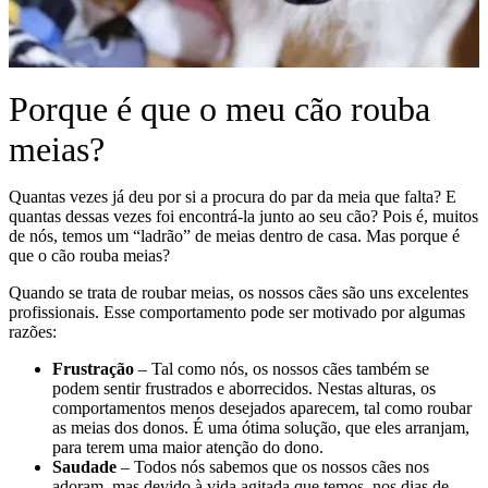
Porque é que o meu cão rouba
meias?
Quantas vezes já deu por si a procura do par da meia que falta? E
quantas dessas vezes foi encontrá-la junto ao seu cão? Pois é, muitos
de nós, temos um “ladrão” de meias dentro de casa. Mas porque é
que o cão rouba meias?
Quando se trata de roubar meias, os nossos cães são uns excelentes
profissionais. Esse comportamento pode ser motivado por algumas
razões:
Frustração
– Tal como nós, os nossos cães também se
podem sentir frustrados e aborrecidos. Nestas alturas, os
comportamentos menos desejados aparecem, tal como roubar
as meias dos donos. É uma ótima solução, que eles arranjam,
para terem uma maior atenção do dono.
Saudade
– Todos nós sabemos que os nossos cães nos
adoram, mas devido à vida agitada que temos, nos dias de