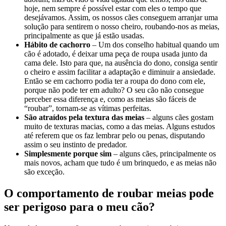
hoje, nem sempre é possível estar com eles o tempo que
desejávamos. Assim, os nossos cães conseguem arranjar uma
solução para sentirem o nosso cheiro, roubando-nos as meias,
principalmente as que já estão usadas.
Hábito de cachorro
– Um dos conselho habitual quando um
cão é adotado, é deixar uma peça de roupa usada junto da
cama dele. Isto para que, na ausência do dono, consiga sentir
o cheiro e assim facilitar a adaptação e diminuir a ansiedade.
Então se em cachorro podia ter a roupa do dono com ele,
porque não pode ter em adulto? O seu cão não consegue
perceber essa diferença e, como as meias são fáceis de
“roubar”, tornam-se as vítimas perfeitas.
São atraídos pela textura das meias
– alguns cães gostam
muito de texturas macias, como a das meias. Alguns estudos
até referem que os faz lembrar pelo ou penas, disputando
assim o seu instinto de predador.
Simplesmente porque sim
– alguns cães, principalmente os
mais novos, acham que tudo é um brinquedo, e as meias não
são exceção.
O comportamento de roubar meias pode
ser perigoso para o meu cão?