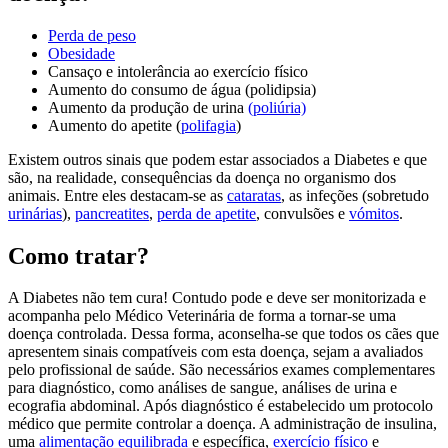
Perda de peso
Obesidade
Cansaço e intolerância ao exercício físico
Aumento do consumo de água (polidipsia)
Aumento da produção de urina
(poliúria)
Aumento do apetite (
polifagia
)
Existem outros sinais que podem estar associados a Diabetes e que
são, na realidade, consequências da doença no organismo dos
animais. Entre eles destacam-se as
cataratas
, as infeções (sobretudo
urinárias
),
pancreatites
,
perda de apetite
, convulsões e
vómitos
.
Como tratar?
A Diabetes não tem cura! Contudo pode e deve ser monitorizada e
acompanha pelo Médico Veterinária de forma a tornar-se uma
doença controlada. Dessa forma, aconselha-se que todos os cães que
apresentem sinais compatíveis com esta doença, sejam a avaliados
pelo profissional de saúde. São necessários exames complementares
para diagnóstico, como análises de sangue, análises de urina e
ecografia abdominal. Após diagnóstico é estabelecido um protocolo
médico que permite controlar a doença. A administração de insulina,
uma
alimentação equilibrada
e específica,
exercício físico
e