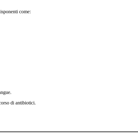
disponenti come:
sangue.
orso di antibiotici.