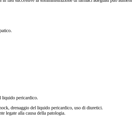
a in fasi successive la somministrazione di farmaci adeguati può aumentar
patico.
l liquido pericardico.
hock, drenaggio del liquido pericardico, uso di diuretici.
te legate alla causa della patologia.