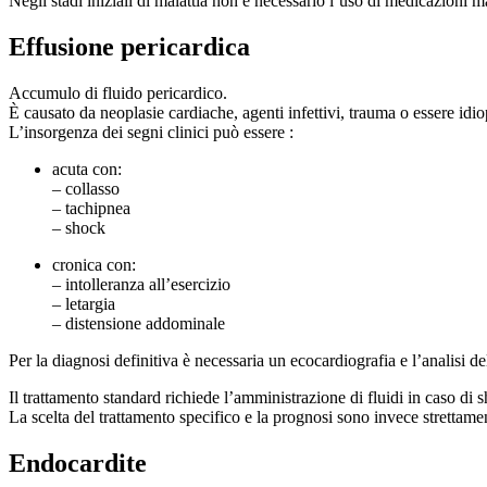
Negli stadi iniziali di malattia non è necessario l’uso di medicazioni m
Effusione pericardica
Accumulo di fluido pericardico.
È causato da neoplasie cardiache, agenti infettivi, trauma o essere idio
L’insorgenza dei segni clinici può essere :
acuta con:
– collasso
– tachipnea
– shock
cronica con:
– intolleranza all’esercizio
– letargia
– distensione addominale
Per la diagnosi definitiva è necessaria un ecocardiografia e l’analisi de
Il trattamento standard richiede l’amministrazione di fluidi in caso di s
La scelta del trattamento specifico e la prognosi sono invece strettamen
Endocardite