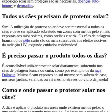
exposição solar sem proteção são as neoplasias,
doenças auto-
imunes
e
dermatites
.
Todos os cães precisam de protetor solar?
Sim! A utilização de protetor solar deve ser transversal a todos os
cães e deve ser aplicado sobretudo em zonas com menos pelo e mais
expostas aos raios solares, como orelhas e nariz. Os cães de pelagem
branca ou de
pêlo
curto são os mais suscetíveis aos efeitos nocivos
da radiação UV, exigindo cuidados redobrados!
É preciso passar o produto todos os dias?
É aconselhável utilizar protetor solar diariamente, sobretudo nos
cães de pelagem branca ou curta, como por exemplo os da
raça
Dálmata
. Muitos ficam expostos ao sol mesmo sem saírem de casa,
nos seus jardins, varandas ou até mesmo através do vidro da janela!
Como e onde passar o protetor solar nos
cães?
A dica é aplicar o produto nas áreas onde existem menos pelos, o
que pode variar de patudo para patudo. As áreas mais comuns são o