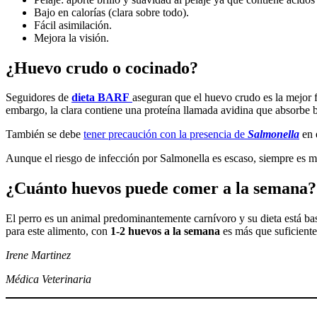
Bajo en calorías (clara sobre todo).
Fácil asimilación.
Mejora la visión.
¿Huevo crudo o cocinado?
Seguidores de
dieta BARF
aseguran que el huevo crudo es la mejor f
embargo, la clara contiene una proteína llamada avidina que absorbe b
También se debe
tener precaución con la presencia de
Salmonella
en 
Aunque el riesgo de infección por Salmonella es escaso, siempre es mej
¿Cuánto huevos puede comer a la semana?
El perro es un animal predominantemente carnívoro y su dieta está ba
para este alimento, con
1-2 huevos a la semana
es más que suficient
Irene Martinez
Médica Veterinaria