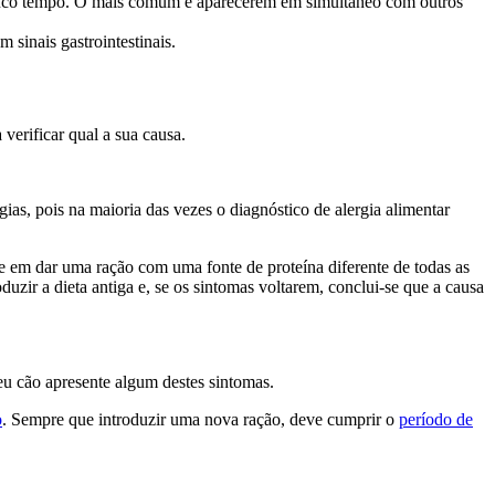
 pouco tempo. O mais comum é aparecerem em simultâneo com outros
sinais gastrointestinais.
verificar qual a sua causa.
gias, pois na maioria das vezes o diagnóstico de alergia alimentar
ste em dar uma ração com uma fonte de proteína diferente de todas as
duzir a dieta antiga e, se os sintomas voltarem, conclui-se que a causa
seu cão apresente algum destes sintomas.
o
. Sempre que introduzir uma nova ração, deve cumprir o
período de