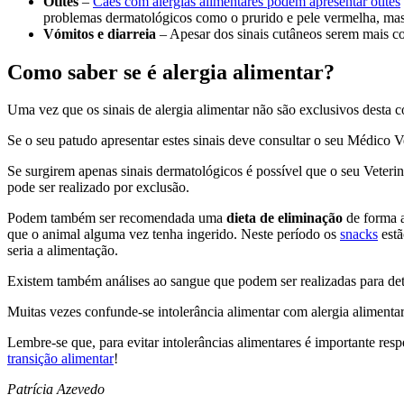
Otites
–
Cães com alergias alimentares podem apresentar otites
problemas dermatológicos como o prurido e pele vermelha, ma
Vómitos e diarreia
– Apesar dos sinais cutâneos serem mais co
Como saber se é alergia
alimentar?
Uma vez que os sinais de alergia alimentar não são exclusivos desta 
Se o seu patudo apresentar estes sinais deve consultar o seu Médico V
Se surgirem apenas sinais dermatológicos é possível que o seu Veteriná
pode ser realizado por exclusão.
Podem também ser recomendada uma
dieta de eliminação
de forma a
que o animal alguma vez tenha ingerido. Neste período os
snacks
estã
seria a alimentação.
Existem também análises ao sangue que podem ser realizadas para dete
Muitas vezes confunde-se intolerância alimentar com alergia alimentar
Lembre-se que, para evitar intolerâncias alimentares é importante res
transição alimentar
!
Patrícia Azevedo