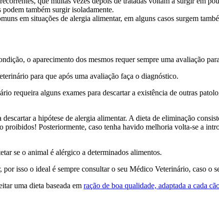
recorrentes, que muitas vezes depois de tratadas voltam a surgir em
s podem também surgir isoladamente.
muns em situações de alergia alimentar, em alguns casos surgem também 
condição, o aparecimento dos mesmos requer sempre uma avaliação para 
eterinário para que após uma avaliação faça o diagnóstico.
rio requeira alguns exames para descartar a existência de outras patolo
 descartar a hipótese de alergia alimentar. A dieta de eliminação consi
o proibidos! Posteriormente, caso tenha havido melhoria volta-se a intro
tar se o animal é alérgico a determinados alimentos.
, por isso o ideal é sempre consultar o seu Médico Veterinário, caso o 
peitar uma dieta baseada em
ração de boa qualidade, adaptada a cada cã