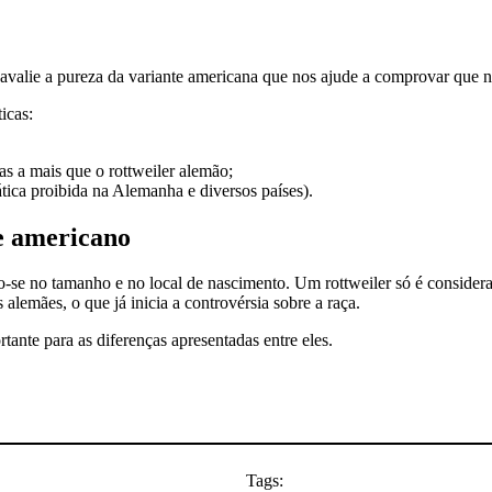
valie a pureza da variante americana que nos ajude a comprovar que n
icas:
s a mais que o rottweiler alemão;
ática proibida na Alemanha e diversos países).
 e americano
o-se no tamanho e no local de nascimento. Um rottweiler só é consider
emães, o que já inicia a controvérsia sobre a raça.
tante para as diferenças apresentadas entre eles.
Tags: