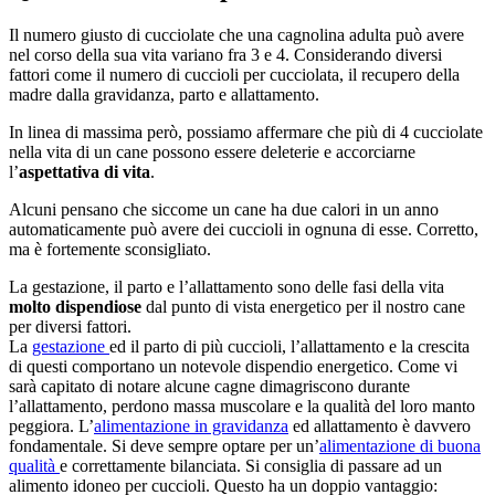
Il numero giusto di cucciolate che una cagnolina adulta può avere
nel corso della sua vita variano fra 3 e 4. Considerando diversi
fattori come il numero di cuccioli per cucciolata, il recupero della
madre dalla gravidanza, parto e allattamento.
In linea di massima però, possiamo affermare che più di 4 cucciolate
nella vita di un cane possono essere deleterie e accorciarne
l’
aspettativa di vita
.
Alcuni pensano che siccome un cane ha due calori in un anno
automaticamente può avere dei cuccioli in ognuna di esse. Corretto,
ma è fortemente sconsigliato.
La gestazione, il parto e l’allattamento sono delle fasi della vita
molto dispendiose
dal punto di vista energetico per il nostro cane
per diversi fattori.
La
gestazione
ed il parto di più cuccioli, l’allattamento e la crescita
di questi comportano un notevole dispendio energetico. Come vi
sarà capitato di notare alcune cagne dimagriscono durante
l’allattamento, perdono massa muscolare e la qualità del loro manto
peggiora. L’
alimentazione in gravidanza
ed allattamento è davvero
fondamentale. Si deve sempre optare per un’
alimentazione di buona
qualità
e correttamente bilanciata. Si consiglia di passare ad un
alimento idoneo per cuccioli. Questo ha un doppio vantaggio: