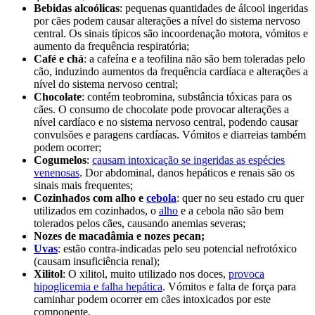
Bebidas alcoólicas
: pequenas quantidades de álcool ingeridas
por cães podem causar alterações a nível do sistema nervoso
central. Os sinais típicos são incoordenação motora, vómitos e
aumento da frequência respiratória;
Café e chá
: a cafeína e a teofilina não são bem toleradas pelo
cão, induzindo aumentos da frequência cardíaca e alterações a
nível do sistema nervoso central;
Chocolate
: contém teobromina, substância tóxicas para os
cães. O consumo de chocolate pode provocar alterações a
nível cardíaco e no sistema nervoso central, podendo causar
convulsões e paragens cardíacas. Vómitos e diarreias também
podem ocorrer;
Cogumelos
:
causam intoxicação se ingeridas as espécies
venenosas
. Dor abdominal, danos hepáticos e renais são os
sinais mais frequentes;
Cozinhados com alho e
cebola
: quer no seu estado cru quer
utilizados em cozinhados, o
alho
e a cebola não são bem
tolerados pelos cães, causando anemias severas;
Nozes de macadâmia e nozes pecan;
Uvas
: estão contra-indicadas pelo seu potencial nefrotóxico
(causam insuficiência renal);
Xilitol
: O xilitol, muito utilizado nos doces,
provoca
hipoglicemia e falha hepática
. Vómitos e falta de força para
caminhar podem ocorrer em cães intoxicados por este
componente.