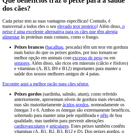
Que benefícios traz o peixe para a saúde
dos cães?
Cada peixe tem as suas vantagens específicas! Contudo, é
transversal a todos eles o seu
elevado teor proteico
! Além disso,
o
peixe é uma excelente alternativa para os cães que têm alergia
alimentar
às proteínas mais comuns, como o frango.
Peixes brancos
(
bacalhau
, pescada) têm um teor em gordura
mais baixo do que os peixes gordos, por isso tornam-se
melhor opção em animais com
excesso de peso
ou em
seniores
. Além disso, são ricos em minerais (cálcio e fósforo)
e vitaminas (A, B3, B9 e B12) importantes para manter a
saúde dos nossos melhores amigos de 4 patas.
Encontre aqui a melhor ração para cães sénior.
Peixes gordos
(sardinha, salmão, atum), como referido
anteriormente, apresentam níveis de gordura mais elevados,
mas são maioritariamente
ácidos gordos
, nomeadamente os
ómegas 3 e 6. Ambos os ómegas são extremamente benéficos,
sobretudo para manter uma pele equilibrada e
pêlo
de boa
qualidade, mas também para prevenir alterações
cardiovasculares
e
articulares
. Estes peixes também contêm
vitaminas (A, B1, B2, B3, B12 e D). Dos peixes gordos, o