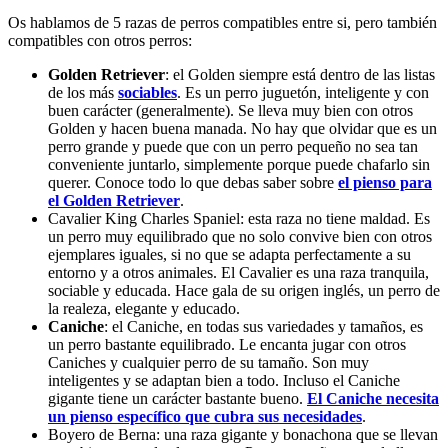
Os hablamos de 5 razas de perros compatibles entre si, pero también
compatibles con otros perros:
Golden Retriever
: el Golden siempre está dentro de las listas
de los más
sociables
. Es un perro juguetón, inteligente y con
buen carácter (generalmente). Se lleva muy bien con otros
Golden y hacen buena manada. No hay que olvidar que es un
perro grande y puede que con un perro pequeño no sea tan
conveniente juntarlo, simplemente porque puede chafarlo sin
querer. Conoce todo lo que debas saber sobre
el pienso para
el Golden Retriever
.
Cavalier King Charles Spaniel: esta raza no tiene maldad. Es
un perro muy equilibrado que no solo convive bien con otros
ejemplares iguales, si no que se adapta perfectamente a su
entorno y a otros animales. El Cavalier es una raza tranquila,
sociable y educada. Hace gala de su origen inglés, un perro de
la realeza, elegante y educado.
Caniche
: el Caniche, en todas sus variedades y tamaños, es
un perro bastante equilibrado. Le encanta jugar con otros
Caniches y cualquier perro de su tamaño. Son muy
inteligentes y se adaptan bien a todo. Incluso el Caniche
gigante tiene un carácter bastante bueno.
El Caniche necesita
un pienso específico que cubra sus necesidades
.
Boyero de Berna: una raza gigante y bonachona que se llevan