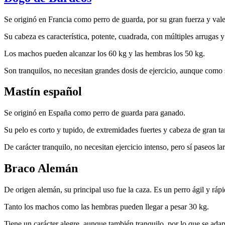
Se originó en Francia como perro de guarda, por su gran fuerza y vale
Su cabeza es característica, potente, cuadrada, con múltiples arrugas y
Los machos pueden alcanzar los 60 kg y las hembras los 50 kg.
Son tranquilos, no necesitan grandes dosis de ejercicio, aunque como 
Mastín español
Se originó en España como perro de guarda para ganado.
Su pelo es corto y tupido, de extremidades fuertes y cabeza de gran 
De carácter tranquilo, no necesitan ejercicio intenso, pero sí paseos la
Braco Alemán
De origen alemán, su principal uso fue la caza. Es un perro ágil y rápi
Tanto los machos como las hembras pueden llegar a pesar 30 kg.
Tiene un carácter alegre, aunque también tranquilo, por lo que se adapt