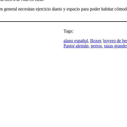
n general necesitan ejercicio diario y espacio para poder habitar cómod
Tags:
alano español
, 
Boxer
, 
boyero de be
Pastor alemán
, 
perros
, 
razas grande