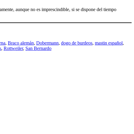
amente, aunque no es imprescindible, si se dispone del tiempo
rna
, 
Braco alemán
, 
Dobermann
, 
dogo de burdeos
, 
mastin español
, 
s
, 
Rottweiler
, 
San Bernardo