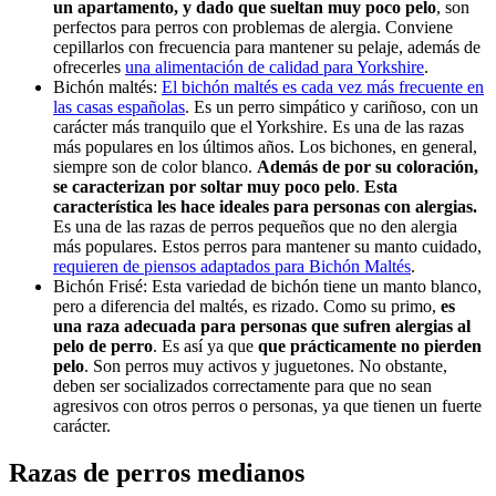
un apartamento, y dado que sueltan muy poco pelo
, son
perfectos para perros con problemas de alergia. Conviene
cepillarlos con frecuencia para mantener su pelaje, además de
ofrecerles
una alimentación de calidad para Yorkshire
.
Bichón maltés:
El bichón maltés es cada vez más frecuente en
las casas españolas
. Es un perro simpático y cariñoso, con un
carácter más tranquilo que el Yorkshire. Es una de las razas
más populares en los últimos años. Los bichones, en general,
siempre son de color blanco.
Además de por su coloración,
se caracterizan por soltar muy poco pelo
.
Esta
característica les hace ideales para personas con alergias.
Es una de las razas de perros pequeños que no den alergia
más populares. Estos perros para mantener su manto cuidado,
requieren de piensos adaptados para Bichón Maltés
.
Bichón Frisé: Esta variedad de bichón tiene un manto blanco,
pero a diferencia del maltés, es rizado. Como su primo,
es
una raza adecuada para personas que sufren alergias al
pelo de perro
. Es así ya que
que prácticamente no pierden
pelo
. Son perros muy activos y juguetones. No obstante,
deben ser socializados correctamente para que no sean
agresivos con otros perros o personas, ya que tienen un fuerte
carácter.
Razas de perros medianos