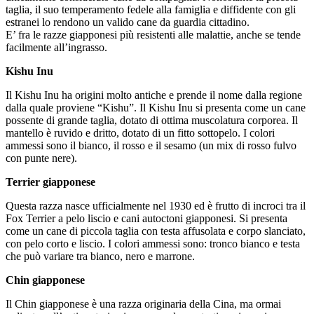
taglia, il suo temperamento fedele alla famiglia e diffidente con gli
estranei lo rendono un valido cane da guardia cittadino.
E’ fra le razze giapponesi più resistenti alle malattie, anche se tende
facilmente all’ingrasso.
Kishu Inu
Il Kishu Inu ha origini molto antiche e prende il nome dalla regione
dalla quale proviene “Kishu”. Il Kishu Inu si presenta come un cane
possente di grande taglia, dotato di ottima muscolatura corporea. Il
mantello è ruvido e dritto, dotato di un fitto sottopelo. I colori
ammessi sono il bianco, il rosso e il sesamo (un mix di rosso fulvo
con punte nere).
Terrier giapponese
Questa razza nasce ufficialmente nel 1930 ed è frutto di incroci tra il
Fox Terrier a pelo liscio e cani autoctoni giapponesi. Si presenta
come un cane di piccola taglia con testa affusolata e corpo slanciato,
con pelo corto e liscio. I colori ammessi sono: tronco bianco e testa
che può variare tra bianco, nero e marrone.
Chin giapponese
Il Chin giapponese è una razza originaria della Cina, ma ormai