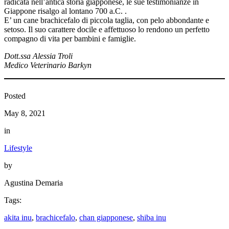
radicata nell’antica storia giapponese, le sue testimonianze in
Giappone risalgo al lontano 700 a.C. .
E’ un cane brachicefalo di piccola taglia, con pelo abbondante e
setoso. Il suo carattere docile e affettuoso lo rendono un perfetto
compagno di vita per bambini e famiglie.
Dott.ssa Alessia Troli
Medico Veterinario Barkyn
Posted
May 8, 2021
in
Lifestyle
by
Agustina Demaria
Tags:
akita inu
, 
brachicefalo
, 
chan giapponese
, 
shiba inu