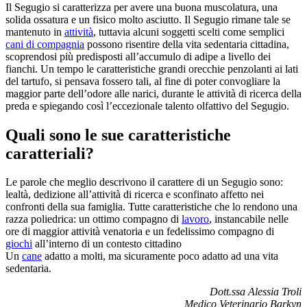
Il Segugio si caratterizza per avere una buona muscolatura, una
solida ossatura e un fisico molto asciutto. Il Segugio rimane tale se
mantenuto in
attività
, tuttavia alcuni soggetti scelti come semplici
cani di compagnia
possono risentire della vita sedentaria cittadina,
scoprendosi più predisposti all’accumulo di adipe a livello dei
fianchi. Un tempo le caratteristiche grandi orecchie penzolanti ai lati
del tartufo, si pensava fossero tali, al fine di poter convogliare la
maggior parte dell’odore alle narici, durante le attività di ricerca della
preda e spiegando così l’eccezionale talento olfattivo del Segugio.
Quali sono le sue caratteristiche
caratteriali?
Le parole che meglio descrivono il carattere di un Segugio sono:
lealtà, dedizione all’attività di ricerca e sconfinato affetto nei
confronti della sua famiglia. Tutte caratteristiche che lo rendono una
razza poliedrica: un ottimo compagno di
lavoro
, instancabile nelle
ore di maggior attività venatoria e un fedelissimo compagno di
giochi
all’interno di un contesto cittadino
Un
cane
adatto a molti, ma sicuramente poco adatto ad una vita
sedentaria.
Dott.ssa Alessia Troli
Medico Veterinario Barkyn