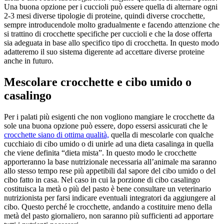
Una buona opzione per i cuccioli può essere quella di alternare ogni
2-3 mesi diverse tipologie di proteine, quindi diverse crocchette,
sempre introducendole molto gradualmente e facendo attenzione che
si trattino di crocchette specifiche per cuccioli e che la dose offerta
sia adeguata in base allo specifico tipo di crocchetta. In questo modo
adatteremo il suo sistema digerente ad accettare diverse proteine
anche in futuro.
Mescolare crocchette e cibo umido o
casalingo
Per i palati più esigenti che non vogliono mangiare le crocchette da
sole una buona opzione può essere, dopo essersi assicurati che le
crocchette siano di ottima qualità,
quella di mescolarle con qualche
cucchiaio di cibo umido o di unirle ad una dieta casalinga in quella
che viene definita “dieta mista”. In questo modo le crocchette
apporteranno la base nutrizionale necessaria all’animale ma saranno
allo stesso tempo rese più appetibili dal sapore del cibo umido o del
cibo fatto in casa. Nel caso in cui la porzione di cibo casalingo
costituisca la metà o più del pasto è bene consultare un veterinario
nutrizionista per farsi indicare eventuali integratori da aggiungere al
cibo. Questo perché le crocchette, andando a costituire meno della
metà del pasto giornaliero, non saranno più sufficienti ad apportare