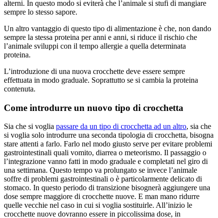
alterni. In questo modo si eviterà che l’animale si stufi di mangiare
sempre lo stesso sapore.
Un altro vantaggio di questo tipo di alimentazione è che, non dando
sempre la stessa proteina per anni e anni, si riduce il rischio che
l’animale sviluppi con il tempo allergie a quella determinata
proteina.
L’introduzione di una nuova crocchette deve essere sempre
effettuata in modo graduale. Soprattutto se si cambia la proteina
contenuta.
Come introdurre un nuovo tipo di crocchetta
Sia che si voglia
passare da un tipo di crocchetta ad un altro
, sia che
si voglia solo introdurre una seconda tipologia di crocchetta, bisogna
stare attenti a farlo. Farlo nel modo giusto serve per evitare problemi
gastrointestinali quali vomito, diarrea o meteorismo. Il passaggio o
l’integrazione vanno fatti in modo graduale e completati nel giro di
una settimana. Questo tempo va prolungato se invece l’animale
soffre di problemi gastrointestinali o è particolarmente delicato di
stomaco. In questo periodo di transizione bisognerà aggiungere una
dose sempre maggiore di crocchette nuove. E man mano ridurre
quelle vecchie nel caso in cui si voglia sostituirle. All’inizio le
crocchette nuove dovranno essere in piccolissima dose, in