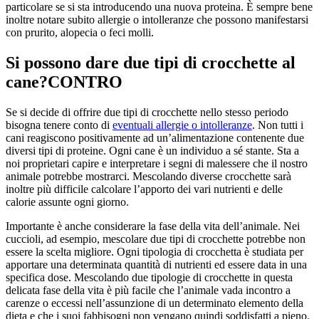
particolare se si sta introducendo una nuova proteina. È sempre bene
inoltre notare subito allergie o intolleranze che possono manifestarsi
con prurito, alopecia o feci molli.
Si possono dare due tipi di crocchette al
cane?CONTRO
Se si decide di offrire due tipi di crocchette nello stesso periodo
bisogna tenere conto di
eventuali allergie o intolleranze
. Non tutti i
cani reagiscono positivamente ad un’alimentazione contenente due
diversi tipi di proteine. Ogni cane è un individuo a sé stante. Sta a
noi proprietari capire e interpretare i segni di malessere che il nostro
animale potrebbe mostrarci. Mescolando diverse crocchette sarà
inoltre più difficile calcolare l’apporto dei vari nutrienti e delle
calorie assunte ogni giorno.
Importante è anche considerare la fase della vita dell’animale. Nei
cuccioli, ad esempio, mescolare due tipi di crocchette potrebbe non
essere la scelta migliore. Ogni tipologia di crocchetta è studiata per
apportare una determinata quantità di nutrienti ed essere data in una
specifica dose. Mescolando due tipologie di crocchette in questa
delicata fase della vita è più facile che l’animale vada incontro a
carenze o eccessi nell’assunzione di un determinato elemento della
dieta e che i suoi fabbisogni non vengano quindi soddisfatti a pieno.