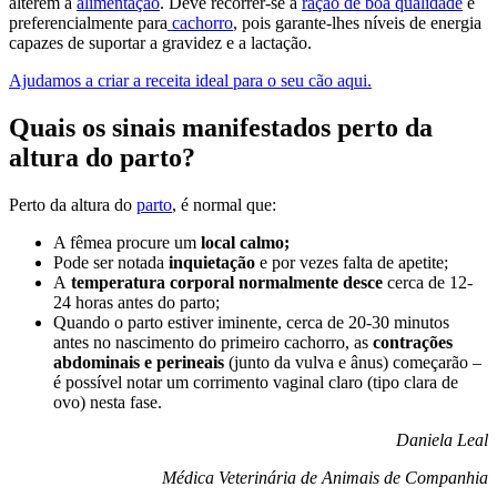
alterem a
alimentação
. Deve recorrer-se a
ração de boa qualidade
e
preferencialmente para
cachorro
, pois garante-lhes níveis de energia
capazes de suportar a gravidez e a lactação.
Ajudamos a criar a receita ideal para o seu cão aqui.
Quais os sinais manifestados perto da
altura do parto?
Perto da altura do
parto
, é normal que:
A fêmea procure um
local calmo;
Pode ser notada
inquietação
e por vezes falta de apetite;
A
temperatura corporal normalmente desce
cerca de 12-
24 horas antes do parto;
Quando o parto estiver iminente, cerca de 20-30 minutos
antes no nascimento do primeiro cachorro, as
contrações
abdominais e perineais
(junto da vulva e ânus) começarão –
é possível notar um corrimento vaginal claro (tipo clara de
ovo) nesta fase.
Daniela Leal
Médica Veterinária de Animais de Companhia