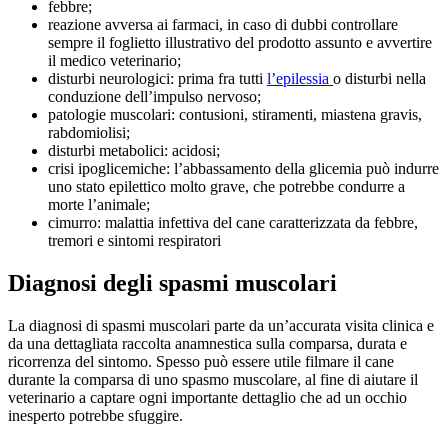
febbre;
reazione avversa ai farmaci, in caso di dubbi controllare
sempre il foglietto illustrativo del prodotto assunto e avvertire
il medico veterinario;
disturbi neurologici: prima fra tutti
l’epilessia
o disturbi nella
conduzione dell’impulso nervoso;
patologie muscolari: contusioni, stiramenti, miastena gravis,
rabdomiolisi;
disturbi metabolici: acidosi;
crisi ipoglicemiche: l’abbassamento della glicemia può indurre
uno stato epilettico molto grave, che potrebbe condurre a
morte l’animale;
cimurro: malattia infettiva del cane caratterizzata da febbre,
tremori e sintomi respiratori
Diagnosi degli spasmi muscolari
La diagnosi di spasmi muscolari parte da un’accurata visita clinica e
da una dettagliata raccolta anamnestica sulla comparsa, durata e
ricorrenza del sintomo. Spesso può essere utile filmare il cane
durante la comparsa di uno spasmo muscolare, al fine di aiutare il
veterinario a captare ogni importante dettaglio che ad un occhio
inesperto potrebbe sfuggire.