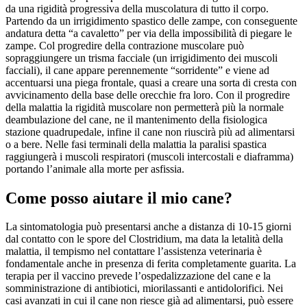
da una rigidità progressiva della muscolatura di tutto il corpo.
Partendo da un irrigidimento spastico delle zampe, con conseguente
andatura detta “a cavaletto” per via della impossibilità di piegare le
zampe. Col progredire della contrazione muscolare può
sopraggiungere un trisma facciale (un irrigidimento dei muscoli
facciali), il cane appare perennemente “sorridente” e viene ad
accentuarsi una piega frontale, quasi a creare una sorta di cresta con
avvicinamento della base delle orecchie fra loro. Con il progredire
della malattia la rigidità muscolare non permetterà più la normale
deambulazione del cane, ne il mantenimento della fisiologica
stazione quadrupedale, infine il cane non riuscirà più ad alimentarsi
o a bere. Nelle fasi terminali della malattia la paralisi spastica
raggiungerà i muscoli respiratori (muscoli intercostali e diaframma)
portando l’animale alla morte per asfissia.
Come posso aiutare il mio cane?
La sintomatologia può presentarsi anche a distanza di 10-15 giorni
dal contatto con le spore del Clostridium, ma data la letalità della
malattia, il tempismo nel contattare l’assistenza veterinaria è
fondamentale anche in presenza di ferita completamente guarita. La
terapia per il vaccino prevede l’ospedalizzazione del cane e la
somministrazione di antibiotici, miorilassanti e antidolorifici. Nei
casi avanzati in cui il cane non riesce già ad alimentarsi, può essere