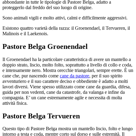
abbondante in tutte le tipologie di Pastore Belga, adatto a
proteggerlo dal freddo del suo luogo di origine.
Sono animali vigili e molto attivi, calmi e difficilmente aggressivi.
Esistono quattro varietà della razza: il Groenendael, il Tervueren, il
Malinois e il Laekenois.
Pastore Belga Groenendael
Il Groenendael ha la particolare caratteristica di avere un mantello a
doppio strato, liscio, molto folto, soprattutto a livello di collo e coda,
e intensamente nero. Mostra orecchie triangolari, sempre erette. È un
cane che, pur nascendo come
cane da pastore
, per il suo spirito
avventuriero e il suo carattere deciso e obbediente è adatto a molti
lavori diversi. Viene spesso utilizzato come cane da guardia, difesa,
guida per non vedenti, cane da catastrofe, da valanga e infine da
compagnia. E’ un cane estremamente agile e necessita di molta
attività fisica.
Pastore Belga Tervueren
Questo tipo di Pastore Belga mostra un mantello liscio, folto e lungo
intorno a testa e coda, mentre corto sul dorso e sulle estremità. Il