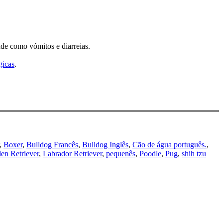
de como vómitos e diarreias.
gicas
.
, 
Boxer
, 
Bulldog Francês
, 
Bulldog Inglês
, 
Cão de água português.
, 
en Retriever
, 
Labrador Retriever
, 
pequenês
, 
Poodle
, 
Pug
, 
shih tzu