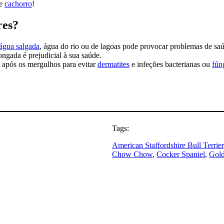
de
cachorro
!
res?
água salgada
, água do rio ou de lagoas pode provocar problemas de saú
ongada é prejudicial à sua saúde.
após os mergulhos para evitar
dermatites
e infeções bacterianas ou
fún
Tags:
American Staffordshire Bull Terrier
Chow Chow
, 
Cocker Spaniel
, 
Gold