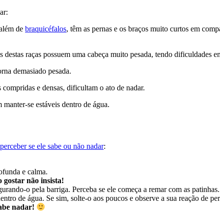
ar:
 além de
braquicéfalos
, têm as pernas e os braços muito curtos em comp
 destas raças possuem uma cabeça muito pesada, tendo dificuldades em
orna demasiado pesada.
 compridas e densas, dificultam o ato de nadar.
 manter-se estáveis dentro de água.
perceber se ele sabe ou não nadar
:
ofunda e calma.
o gostar não insista!
egurando-o pela barriga. Perceba se ele começa a remar com as patinhas.
ntro de água. Se sim, solte-o aos poucos e observe a sua reação de per
sabe nadar!