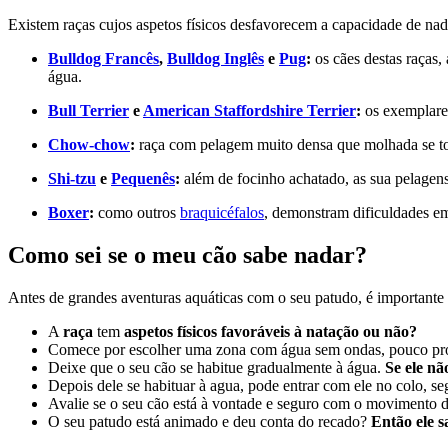
Existem raças cujos aspetos físicos desfavorecem a capacidade de nad
Bulldog Francês
,
Bulldog Inglês
e
Pug
:
os cães destas raças,
água.
Bull Terrier
e
American Staffordshire Terrier
:
os exemplares
Chow-chow
:
raça com pelagem muito densa que molhada se t
Shi-tzu
e
Pequenês
:
além de focinho achatado, as sua pelagens
Boxer
:
como outros
braquicéfalos
, demonstram dificuldades em
Como sei se o meu cão sabe nadar?
Antes de grandes aventuras aquáticas com o seu patudo, é importante
A
raça
tem
aspetos físicos favoráveis à natação ou não?
Comece por escolher uma zona com água sem ondas, pouco pr
Deixe que o seu cão se habitue gradualmente à água.
Se ele nã
Depois dele se habituar à agua, pode entrar com ele no colo, s
Avalie se o seu cão está à vontade e seguro com o movimento de
O seu patudo está animado e deu conta do recado?
Então ele 