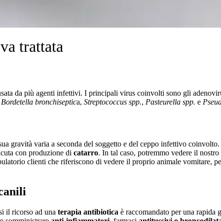
va trattata
sata da più agenti infettivi. I principali virus coinvolti sono gli adenovi
:
Bordetella bronchiseptic
a,
Streptococcus spp.
,
Pasteurella spp.
e
Pseu
sua gravità varia a seconda del soggetto e del ceppo infettivo coinvolto.
 acuta con produzione di
catarro
. In tal caso, potremmo vedere il nostro
ulatorio clienti che riferiscono di vedere il proprio animale vomitare, per
canili
i il ricorso ad una
terapia antibiotica
è raccomandato per una rapida gu
uno somministrare
anti-infiammatori,
farmaci
antitussivi o broncodilat