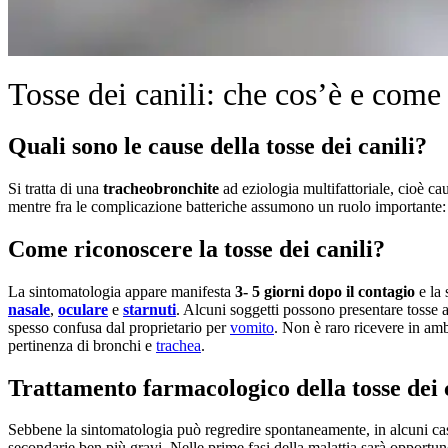
Tosse dei canili: che cos’è e come 
Quali sono le cause della tosse dei canili?
Si tratta di una
tracheobronchite
ad eziologia multifattoriale, cioè cau
mentre fra le complicazione batteriche assumono un ruolo importante
Come riconoscere la tosse dei canili?
La sintomatologia appare manifesta
3- 5 giorni dopo il contagio
e la 
nasale
,
oculare
e
starnuti
. Alcuni soggetti possono presentare tosse
spesso confusa dal proprietario per
vomito
. Non è raro ricevere in amb
pertinenza di bronchi e
trachea
.
Trattamento farmacologico della tosse dei 
Sebbene la sintomatologia può regredire spontaneamente, in alcuni cas
secondarie ben più gravi. Nelle prime fasi della malattia sarà opport