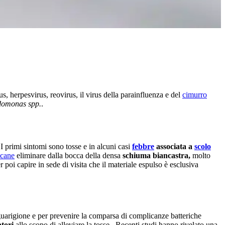
rus, herpesvirus, reovirus, il virus della parainfluenza e del
cimurro
domonas spp.
.
 I primi sintomi sono tosse e in alcuni casi
febbre
associata a
scolo
cane
eliminare dalla bocca della densa
schiuma biancastra,
molto
 poi capire in sede di visita che il materiale espulso è esclusiva
arigione e per prevenire la comparsa di complicanze batteriche
atori
allo scopo di alleviare la tosse. Recenti studi hanno rivelato una