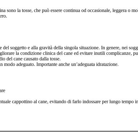
nina sono la tosse, che può essere continua od occasionale, leggera o mo
rro.
he del soggetto e alla gravità della singola situazione. In genere, nei sog
gliorare la condizione clinica del cane ed evitare inutili complicanze, pu
dio del cane causato dalla tosse.
o in modo adeguato. Importante anche un’adeguata idratazione.
are
entuale cappottino al cane, evitando di farlo indossare per lungo tempo in