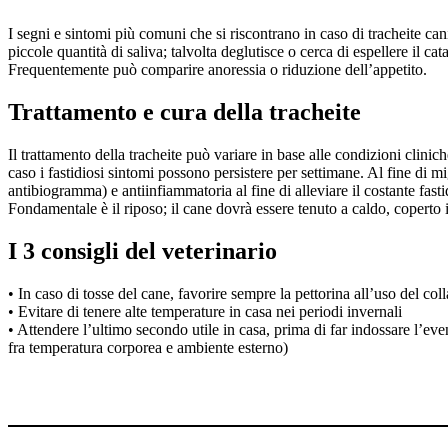
I segni e sintomi più comuni che si riscontrano in caso di tracheite ca
piccole quantità di saliva; talvolta deglutisce o cerca di espellere il cata
Frequentemente può comparire anoressia o riduzione dell’appetito.
Trattamento e cura della tracheite
Il trattamento della tracheite può variare in base alle condizioni clinic
caso i fastidiosi sintomi possono persistere per settimane. Al fine di mi
antibiogramma) e antiinfiammatoria al fine di alleviare il costante fasti
Fondamentale è il riposo; il cane dovrà essere tenuto a caldo, copert
I 3 consigli del veterinario
• In caso di tosse del cane, favorire sempre la pettorina all’uso del coll
• Evitare di tenere alte temperature in casa nei periodi invernali
• Attendere l’ultimo secondo utile in casa, prima di far indossare l’ev
fra temperatura corporea e ambiente esterno)