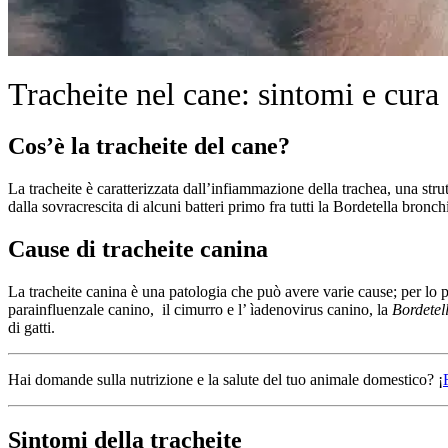
Tracheite nel cane: sintomi e cura
Cos’è
la tracheite del cane?
La tracheite è caratterizzata dall’infiammazione della trachea, una str
dalla sovracrescita di alcuni batteri primo fra tutti la Bordetella bronch
Cause di tracheite canina
La tracheite canina è una patologia che può avere varie cause; per lo pi
parainfluenzale canino, il cimurro e l’ ìadenovirus canino, la
Bordetel
di gatti.
Hai domande sulla nutrizione e la salute del tuo animale domestico? ¡
Sintomi della tracheite