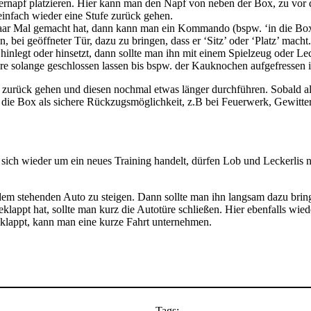
ternapf platzieren. Hier kann man den Napf von neben der Box, zu vo
einfach wieder eine Stufe zurück gehen.
 paar Mal gemacht hat, dann kann man ein Kommando (bspw. ‘in die Box’
 bei geöffneter Tür, dazu zu bringen, dass er ‘Sitz’ oder ‘Platz’ macht.
hinlegt oder hinsetzt, dann sollte man ihn mit einem Spielzeug oder Lec
üre solange geschlossen lassen bis bspw. der Kauknochen aufgefressen i
t zurück gehen und diesen nochmal etwas länger durchführen. Sobald all
die Box als sichere Rückzugsmöglichkeit, z.B bei Feuerwerk, Gewitter 
 es sich wieder um ein neues Training handelt, dürfen Lob und Leckerlis
dem stehenden Auto zu steigen. Dann sollte man ihn langsam dazu brin
eklappt hat, sollte man kurz die Autotüre schließen. Hier ebenfalls wiede
 klappt, kann man eine kurze Fahrt unternehmen.
Tags: