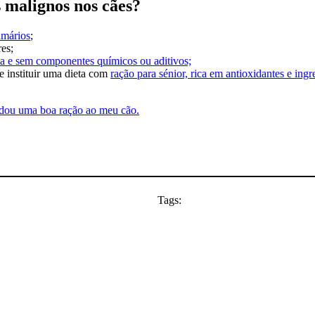
es malignos nos cães?
amários
;
res;
a e sem componentes químicos ou aditivos;
e instituir uma dieta com
ração para sénior, rica em antioxidantes e ing
 dou uma boa ração ao meu cão.
Tags: