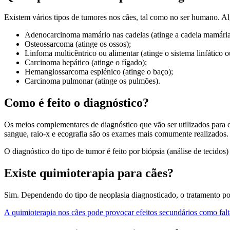
Existem vários tipos de tumores nos cães, tal como no ser humano. A
Adenocarcinoma mamário nas cadelas (atinge a cadeia mamária
Osteossarcoma (atinge os ossos);
Linfoma multicêntrico ou alimentar (atinge o sistema linfático o
Carcinoma hepático (atinge o fígado);
Hemangiossarcoma esplénico (atinge o baço);
Carcinoma pulmonar (atinge os pulmões).
Como é feito o diagnóstico?
Os meios complementares de diagnóstico que vão ser utilizados para di
sangue, raio-x e ecografia são os exames mais comumente realizados.
O diagnóstico do tipo de tumor é feito por biópsia (análise de tecidos
Existe quimioterapia para cães?
Sim. Dependendo do tipo de neoplasia diagnosticado, o tratamento p
A quimioterapia nos cães pode provocar efeitos secundários como falta