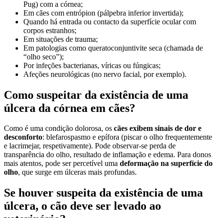
Pug) com a córnea;
Em cães com entrópion (pálpebra inferior invertida);
Quando há entrada ou contacto da superfície ocular com
corpos estranhos;
Em situações de trauma;
Em patologias como queratoconjuntivite seca (chamada de
“olho seco”);
Por infeções bacterianas, víricas ou fúngicas;
Afeções neurológicas (no nervo facial, por exemplo).
Como suspeitar da existência de uma
úlcera da córnea em cães?
Como é uma condição dolorosa, os
cães exibem sinais de dor e
desconforto
: blefarospasmo e epífora (piscar o olho frequentemente
e lacrimejar, respetivamente). Pode observar-se perda de
transparência do olho, resultado de inflamação e edema. Para donos
mais atentos, pode ser percetível uma
deformação na superfície do
olho
, que surge em úlceras mais profundas.
Se houver suspeita da existência de uma
úlcera, o cão deve ser levado ao