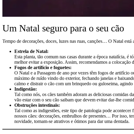
Um Natal seguro para o seu cão
Tempo de decorações, doces, luzes nas ruas, canções… O Natal está aqu
Estrela de Natal:
Esta planta, tão comum nas casas durante a época natalícia, é t
melhor evitar a exposição. Assim, recomendamos a colocação des
Fogos de artifício e foguetes:
O Natal e a Passagem de ano por vezes têm fogos de artifício ou
máximo de ruído vindo do exterior, fechando janelas e baixando
calmo e distrair o cão com um brinquedo ou guloseima, agindo
Indigestão:
Tal como nós, os cães também adoram as deliciosas comidas das 
vão estar com o seu cão saibam que devem evitar dar-lhe comid
Obstruções intestinais:
Tal como as indigestões, este tipo de patologia pode acontece
nossos cães: decorações, embrulhos de presentes… Por isso, temo
novidade, tornam-se atrativos e ótimos para dar uma dentada.