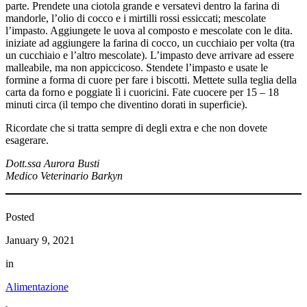
parte. Prendete una ciotola grande e versatevi dentro la farina di
mandorle, l’olio di cocco e i mirtilli rossi essiccati; mescolate
l’impasto. Aggiungete le uova al composto e mescolate con le dita.
iniziate ad aggiungere la farina di cocco, un cucchiaio per volta (tra
un cucchiaio e l’altro mescolate). L’impasto deve arrivare ad essere
malleabile, ma non appiccicoso. Stendete l’impasto e usate le
formine a forma di cuore per fare i biscotti. Mettete sulla teglia della
carta da forno e poggiate lì i cuoricini. Fate cuocere per 15 – 18
minuti circa (il tempo che diventino dorati in superficie).
Ricordate che si tratta sempre di degli extra e che non dovete
esagerare.
Dott.ssa Aurora Busti
Medico Veterinario Barkyn
Posted
January 9, 2021
in
Alimentazione