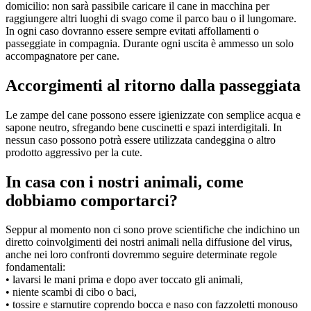
domicilio: non sarà passibile caricare il cane in macchina per
raggiungere altri luoghi di svago come il parco bau o il lungomare.
In ogni caso dovranno essere sempre evitati affollamenti o
passeggiate in compagnia. Durante ogni uscita è ammesso un solo
accompagnatore per cane.
Accorgimenti al ritorno dalla passeggiata
Le zampe del cane possono essere igienizzate con semplice acqua e
sapone neutro, sfregando bene cuscinetti e spazi interdigitali. In
nessun caso possono potrà essere utilizzata candeggina o altro
prodotto aggressivo per la cute.
In casa con i nostri animali, come
dobbiamo comportarci?
Seppur al momento non ci sono prove scientifiche che indichino un
diretto coinvolgimenti dei nostri animali nella diffusione del virus,
anche nei loro confronti dovremmo seguire determinate regole
fondamentali:
• lavarsi le mani prima e dopo aver toccato gli animali,
• niente scambi di cibo o baci,
• tossire e starnutire coprendo bocca e naso con fazzoletti monouso