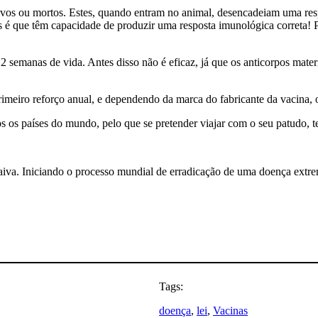
vos ou mortos. Estes, quando entram no animal, desencadeiam uma resp
is é que têm capacidade de produzir uma resposta imunológica correta! 
2 semanas de vida. Antes disso não é eficaz, já que os anticorpos mate
imeiro reforço anual, e dependendo da marca do fabricante da vacina, 
s os países do mundo, pelo que se pretender viajar com o seu patudo, te
raiva. Iniciando o processo mundial de erradicação de uma doença extr
Tags:
doença
, 
lei
, 
Vacinas