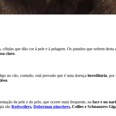
s
, células que dão cor à pele e à pelagem. Os patudos que sofrem dest
sa claro
.
tiligo no cão, contudo, está provado que é uma doença
hereditária
, por
giosa
.
entação da pele e do pelo, que ocorre mais frequente, na
face e no nar
gia são
Rottweilers
,
Doberman pinschers
, Collies e Schnauzers Gig