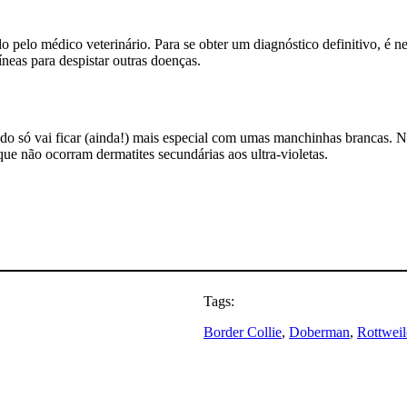
o pelo médico veterinário. Para se obter um diagnóstico definitivo, é n
íneas para despistar outras doenças.
tudo só vai ficar (ainda!) mais especial com umas manchinhas brancas. Nã
ue não ocorram dermatites secundárias aos ultra-violetas.
Tags:
Border Collie
, 
Doberman
, 
Rottweil