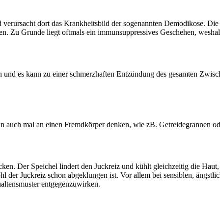
d verursacht dort das Krankheitsbild der sogenannten Demodikose. Di
. Zu Grunde liegt oftmals ein immunsuppressives Geschehen, weshalb
en und es kann zu einer schmerzhaften Entzündung des gesamten Zwis
man auch mal an einen Fremdkörper denken, wie zB. Getreidegrannen ode
en. Der Speichel lindert den Juckreiz und kühlt gleichzeitig die Haut,
hl der Juckreiz schon abgeklungen ist. Vor allem bei sensiblen, ängstl
rhaltensmuster entgegenzuwirken.