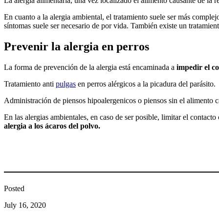
La alergia alimentaria, una vez localizado el alimento causante de la r
En cuanto a la alergia ambiental, el tratamiento suele ser más complej
síntomas suele ser necesario de por vida. También existe un tratamient
Prevenir la alergia en perros
La forma de prevención de la alergia está encaminada a
impedir el co
Tratamiento anti
pulgas
en perros alérgicos a la picadura del parásito.
Administración de piensos hipoalergenicos o piensos sin el alimento ca
En las alergias ambientales, en caso de ser posible, limitar el contac
alergia a los ácaros del polvo.
Posted
July 16, 2020