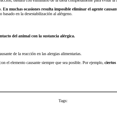
eacción, bastará con eliminarlo de la dieta completamente para evitar la 
o.
En muchas ocasiones resulta imposible eliminar el agente causan
o basado en la desestabilización al alérgeno.
ntacto del animal con la sustancia alérgica.
usante de la reacción en las alergias alimentarias.
to con el elemento causante siempre que sea posible. Por ejemplo,
cierto
Tags: