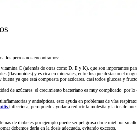
ros
r a los perros nos encontramos:
vitamina C (además de otras como D, E y K), que son importantes para
les (flavonoides) y es rica en minerales, entre los que destacan el magne
uy buena ya que está compuesta por azúcares, casi todos glucosa y fruc
tidad de azúcares, el crecimiento bacteriano es muy complicado, por lo
iinflamatorias y antisépticas, esto ayuda en problemas de vías respirato
itis
infecciosa, pero puede ayudar a reducir la molestia y la tos de nues
oblemas de diabetes por ejemplo puede ser peligrosa darle miel por su a
 tomar debemos darla en la dosis adecuada, evitando excesos.