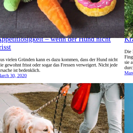
ppetitlosigkeit – wenn der Hund nicht
Kr
risst
Die 
Fing
us vielen Gründen kann es dazu kommen, dass der Hund nicht
sie 
ie gewohnt frisst oder sogar das Fressen verweigert. Nicht jede
durc
rsache ist bedenklich.
Marc
arch 30, 2020