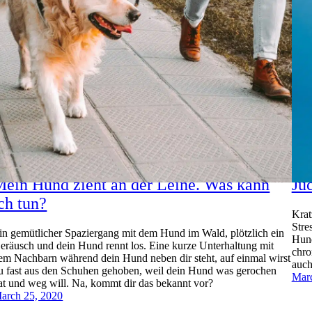
ein Hund zieht an der Leine. Was kann
Ju
ch tun?
Krat
Stre
in gemütlicher Spaziergang mit dem Hund im Wald, plötzlich ein
Hund
eräusch und dein Hund rennt los. Eine kurze Unterhaltung mit
chro
em Nachbarn während dein Hund neben dir steht, auf einmal wirst
auch
u fast aus den Schuhen gehoben, weil dein Hund was gerochen
Marc
at und weg will. Na, kommt dir das bekannt vor?
arch 25, 2020